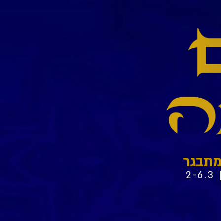
 מתבגר
2