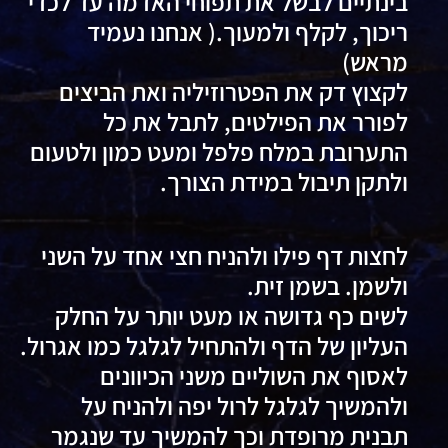
בינתיים לבשל את תפוחי האדמה עד לכדי
ריכוך, לקלף ולמעוך.( אנחנו נעמיד
מראש)
לקצוץ דק את הפטרוזיליה ואת הביצים
לפורר את הפילטים, לתבל את כל
התערובת במלח פלפל ומעט כמון ולטעום
ולתקן תיבול במידת הצורך.
לחצות דף פילו ולהניח חצי אחד על השני
ולשמן. בשמן זית.
לשים כף גדושה או מעט יותר על החלק
העליון של הדף ולהתחיל לגלגל כמו אגרול.
לאסוף את השוליים משני הכיוונים
ולהמשיך לגלגל לרול יפה ולהניח על
תבנית מרופדת וכך להמשיך עד שנגמר