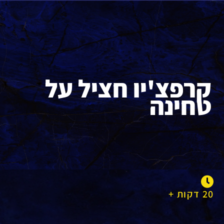
קרפצ'יו חציל על
טחינה
20 דקות +