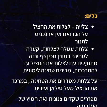
כלים:
צלייה – לצלות את החציל
על הגז ואם אין אז נכניס
לתנור
צלחת עגולה לצלחות, קערה
לטחינה כמובן סכין כף וכזה
מתחילים עם לצלות את החציל עד
..
להתרככות, מכינים טחינה לימונית
על צלחת מסדרים את הטחינה , במרכז
את החציל מעל סילאן ועירית
מפזרים שקדים צנונית ואת המיץ של
העגבנייה