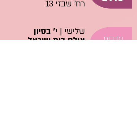
רח' שבזי 13
שלישי |
י' בסיון
נתיבות
אולם בית ישראל
30.5
רח' אגוז 22
בין השעות 19:30-22:30
כיבוד קל
תתקיים מכירת מוצרי איפור המתאים לשבת
בכשרות בד"'ץ בית יוסף