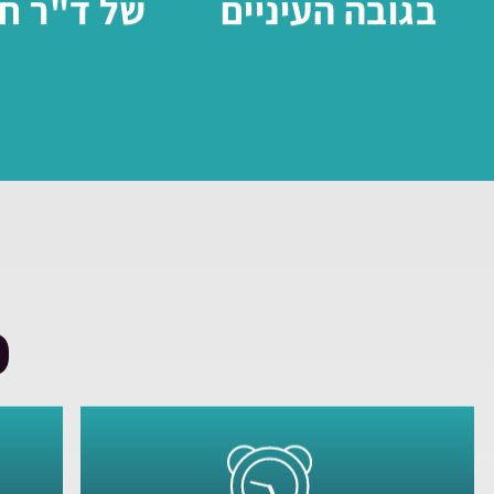
בגובה העיניים
של ד"ר חנ
כ