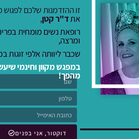
זו ההזדמנות שלכם לפגוש 
את
ד"ר קטן
,
רופאת נשים מומחית בפריון
ומרצה,
שכבר ליוותה אלפי זוגות ב
במפגש מקוון וחינמי שיע
מהפך!
דוקטור, אני בפנים