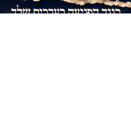
אני רוצה לקחת חלק >
מוסיפים כח
לתורה הקדושה
כולנו מרגישים את זה. ערכי היהדות שהיו
מאז ומעולם נשמת אפו של עם ישראל,
מותקפים: השבת הקדושה, איסור חמץ
בפסח, כפיה חילונית על תפילות ואירועים,
ברית מילה, גיורים כהלכה, הפרדה בין
גברים לנשים, לימוד התורה, זהות יהודית.
כל אלו ניצבים תחת מתקפה של מערכות
משומנות המבקשות לערער את אמונתנו
ואת הקשר שלנו לצור מחצבתנו.
מתוך ניסיון להפוך את המדינה היהודית
ל"מדינת כל אזרחיה", למחוק את
הייחודיות שלנו כ"עם סגולה" ולנתק את
הדור הבא משורשיו.