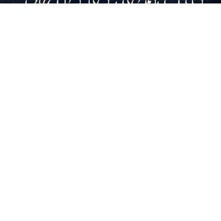
מוסיפים כח
לתורה הקדושה
כולנו מרגישים את זה. ערכי היהדות שהיו
מאז ומעולם נשמת אפו של עם ישראל,
מותקפים: השבת הקדושה, איסור חמץ
בפסח, כפיה חילונית על תפילות ואירועים,
ברית מילה, גיורים כהלכה, הפרדה בין
גברים לנשים, לימוד התורה, זהות יהודית.
כל אלו ניצבים תחת מתקפה של מערכות
משומנות המבקשות לערער את אמונתנו
ואת הקשר שלנו לצור מחצבתנו.
מתוך ניסיון להפוך את המדינה היהודית
ל"מדינת כל אזרחיה", למחוק את
הייחודיות שלנו כ"עם סגולה" ולנתק את
הדור הבא משורשיו.