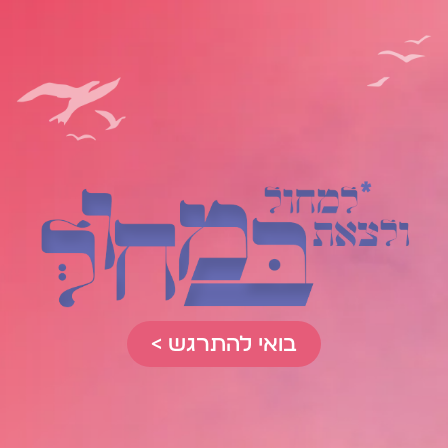
בואי להתרגש >