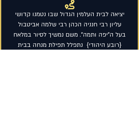
יציאה לבית העלמין הגדול שבו נטמנו קדושי
עליון רבי חנניה הכהן רבי שלמה אביטבול
בעל ה"יפה ותמה". משם נמשיך לסיור במלאח
{רובע היהודי} נתפלל תפילת מנחה בבית
הכנסת צ'לאח לעז'מא ואז נגיע לשוק
האוריינטלי מהגדולים בעולם, ג'אמע אל-פנא,
נסייר בין הדוכנים השונים נריח את הריחות
המיוחדים בשווקים נראה את מרקידי
הנחשים ומספרי הסיפורים
בערב נחזור לארוחה במלון, בליווי תזמורת