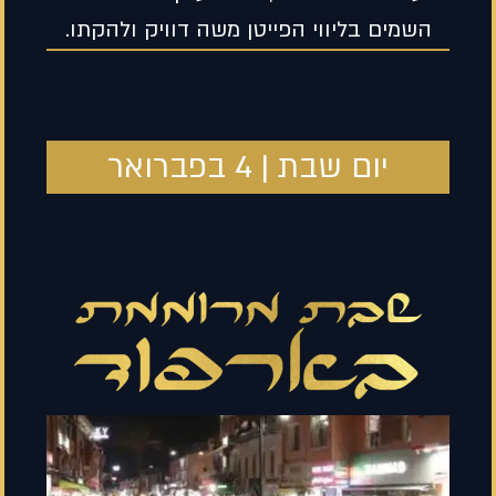
השמים בליווי הפייטן משה דוויק ולהקתו.
יום שבת | 4 בפברואר