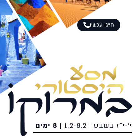
חייגו עכשיו
י'-י"ז בשבט | 1.2-8.2 |
8 ימים