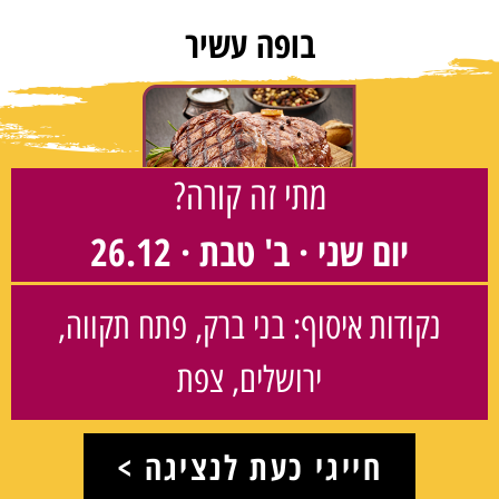
בופה עשיר
מתי זה קורה?
יום שני · ב' טבת · 26.12
נקודות איסוף: בני ברק, פתח תקווה,
ירושלים, צפת
חייגי כעת לנציגה >