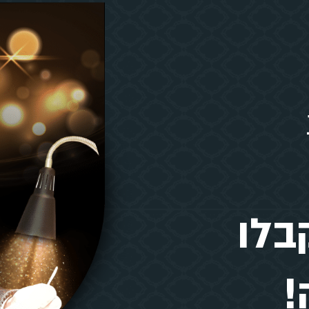
בלו
!