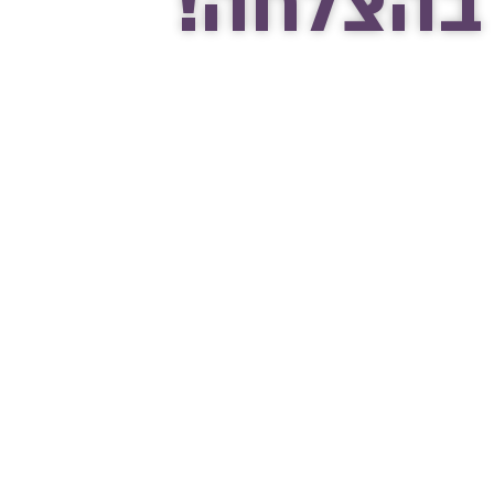
בהצלחה!