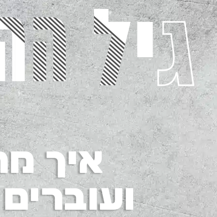
איך מת
ועוברים