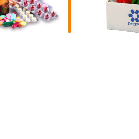
י מזון
תרופות וציוד
ים בכל העולם פות