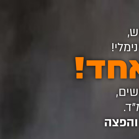
ש,
ימלי!
חד!
שים,
ד.
 והפצה