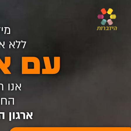
מיל
ללא אס
עם א
אנו ח
החו
ארגון ה