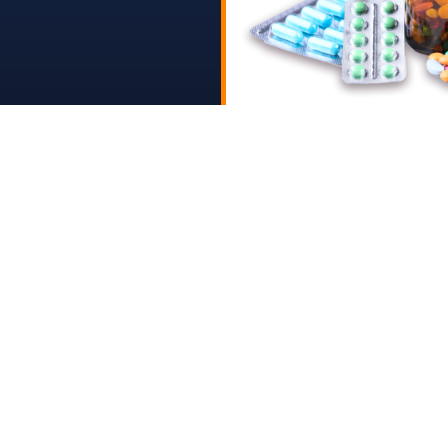
 לשעת חירום
חים