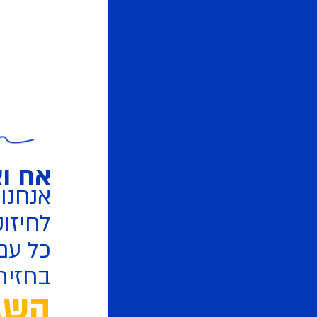
אח וא
אנחנו
לחיזו
כל עם
בחזית
השבת