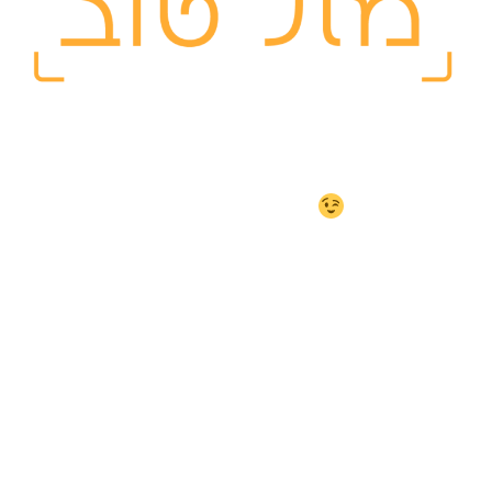
בשעה טובה ומוצלחת אתם
מתחתנים והלב נוסק מהתרגשות.
אנחנו כאן כדי להבטיח שהרגעים
הקסומים האלו (שאין להם טייק
שני
) יישארו אתכם לנצח!