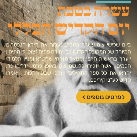
ביום שלישי צום עשרה בטבת, נערוך את תיקון הנפטרים
המיוחד של המקובל הקדוש רבי יהודה פתיה זצוק”ל, התיקון
ייערך בראשות הרב עמנואל מזרחי שליט"א ומניין תלמידי
חכמים אשר יזכירו כל שם שם באופן פרטי, ידליקו נר,
יקראו את כל ספר התהילים, יערכו שבע הקפות ויאמרו
קדיש לע”נ יקיריכם.
לפרטים נוספים >