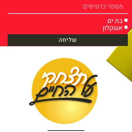
בת ים
אשקלון
שליחה